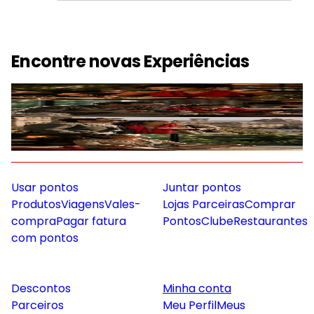
Encontre novas Experiências
Gastronomia e Vinhos
Lazer e Diversão
Viagens
Bem-estar
Usar pontos
Juntar pontos
Produtos
Viagens
Vales-
Lojas Parceiras
Comprar
compra
Pagar fatura
Pontos
Clube
Restaurantes
com pontos
Descontos
Minha conta
Parceiros
Meu Perfil
Meus