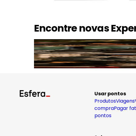
Encontre novas Expe
Usar pontos
Produtos
Viagens
compra
Pagar fa
pontos