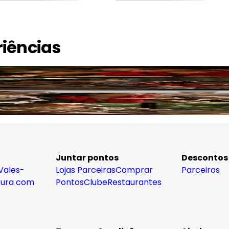
riências
Gastronomia e Vinhos
Lazer e Diversão
Viagens
Bem-estar
Juntar pontos
Descontos
Vales-
Lojas Parceiras
Comprar
Parceiros
tura com
Pontos
Clube
Restaurantes