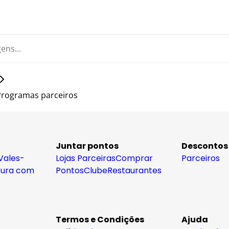
Programas parceiros
Juntar pontos
Descontos
Vales-
Lojas Parceiras
Comprar
Parceiros
tura com
Pontos
Clube
Restaurantes
Termos e Condições
Ajuda