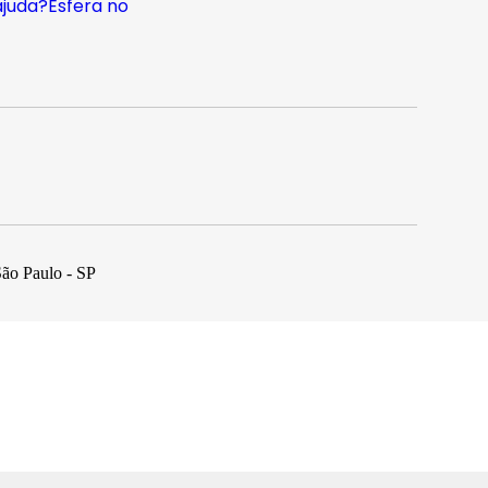
ajuda?
Esfera no
São Paulo - SP