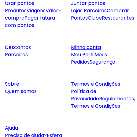
Usar pontos
Juntar pontos
Produtos
Viagens
Vales-
Lojas Parceiras
Comprar
compra
Pagar fatura
Pontos
Clube
Restaurantes
com pontos
Descontos
Minha conta
Parceiros
Meu Perfil
Meus
Pedidos
Segurança
Sobre
Termos e Condições
Quem somos
Política de
Privacidade
Regulamentos,
Termos e Condições
Ajuda
Precisa de ajuda?
Esfera