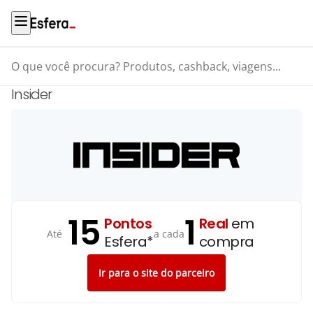
O que você procura? Produtos, cashback, viagens...
Insider
15
1
Pontos
Real
em
Até
a cada
Esfera*
compra
Ir para o site do parceiro