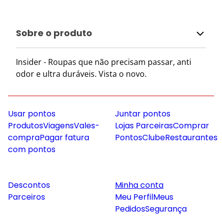
Sobre o produto
Insider - Roupas que não precisam passar, anti
odor e ultra duráveis. Vista o novo.
Usar pontos
Juntar pontos
Produtos
Viagens
Vales-
Lojas Parceiras
Comprar
compra
Pagar fatura
Pontos
Clube
Restaurantes
com pontos
Descontos
Minha conta
Parceiros
Meu Perfil
Meus
Pedidos
Segurança