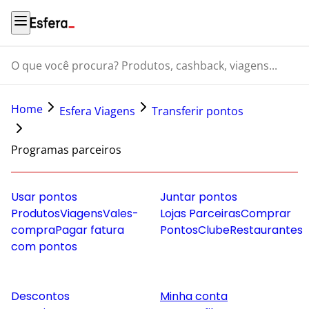
O que você procura? Produtos, cashback, viagens...
Home
Esfera Viagens
Transferir pontos
Programas parceiros
Usar pontos
Juntar pontos
Produtos
Viagens
Vales-
Lojas Parceiras
Comprar
compra
Pagar fatura
Pontos
Clube
Restaurantes
com pontos
Descontos
Minha conta