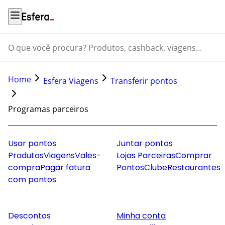
O que você procura? Produtos, cashback, viagens...
Home
Esfera Viagens
Transferir pontos
Programas parceiros
Usar pontos
Juntar pontos
Produtos
Viagens
Vales-
Lojas Parceiras
Comprar
compra
Pagar fatura
Pontos
Clube
Restaurantes
com pontos
Descontos
Minha conta