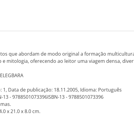
s que abordam de modo original a formação multicultural d
o e mitologia, oferecendo ao leitor uma viagem densa, divert
o: ELEGBARA
: 1, Data de publicação: 18.11.2005, Idioma: Português
N-13 - 9788501073396ISBN-13 - 9788501073396
amas.
.0 x 21.0 x 8.0 cm.