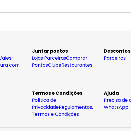
Juntar pontos
Descontos
Vales-
Lojas Parceiras
Comprar
Parceiros
tura com
Pontos
Clube
Restaurantes
Termos e Condições
Ajuda
Política de
Precisa de 
Privacidade
Regulamentos,
WhatsApp
Termos e Condições