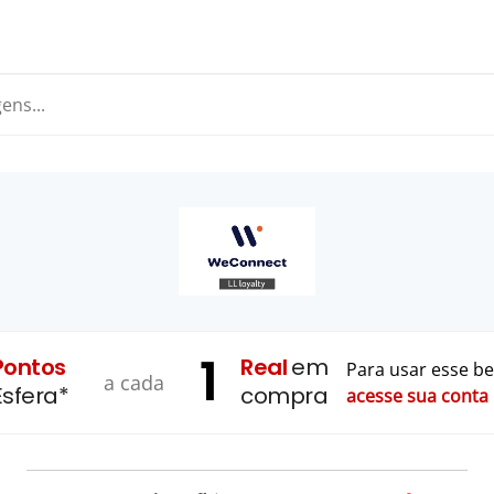
1
Pontos
Real
em
Para usar esse be
a cada
Esfera*
compra
acesse sua conta 