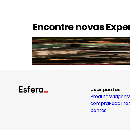
Encontre novas Expe
Usar pontos
Produtos
Viagens
compra
Pagar fa
pontos