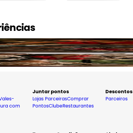
riências
Gastronomia e Vinhos
Lazer e Diversão
Viagens
Bem-estar
Juntar pontos
Descontos
Vales-
Lojas Parceiras
Comprar
Parceiros
tura com
Pontos
Clube
Restaurantes