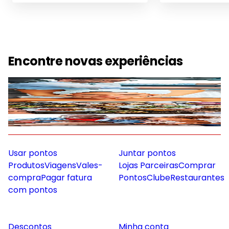
Encontre novas experiências
Mobilidade
Gastronomia
Saúde e Bem Estar
Diversão e Lazer
Usar pontos
Juntar pontos
Produtos
Viagens
Vales-
Lojas Parceiras
Comprar
compra
Pagar fatura
Pontos
Clube
Restaurantes
com pontos
Descontos
Minha conta