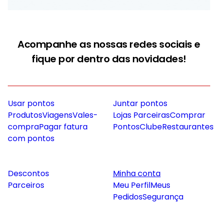
Acompanhe as nossas redes sociais e
fique por dentro das novidades!
Usar pontos
Juntar pontos
Produtos
Viagens
Vales-
Lojas Parceiras
Comprar
compra
Pagar fatura
Pontos
Clube
Restaurantes
com pontos
Descontos
Minha conta
Parceiros
Meu Perfil
Meus
Pedidos
Segurança