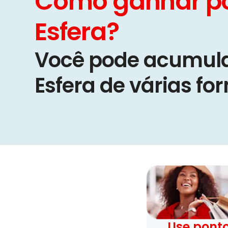
Como ganhar p
Esfera?
Você pode acumula
Esfera de várias fo
Use ponto