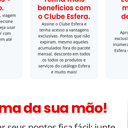
o.
benefícios com
m
o Clube Esfera.
d
, viagem
lecione
Assine o Clube Esfera e
eja usar
tenha acesso a vantagens
Apr
or com
exclusivas. Pontos que não
exclus
 em até
expiram, mesmo aqueles
inúmera
acumulados fora do pacote
Esfera
mensal, desconto em todos
os todos os produtos e
serviços do catálogo Esfera
e muito mais!
lma da sua mão!
 seus pontos fica fácil: junte,