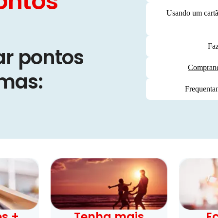
ontos
Usando um cartão
Faz
r pontos
Comprand
rmas:
Frequenta
s +
Tenha mais
E