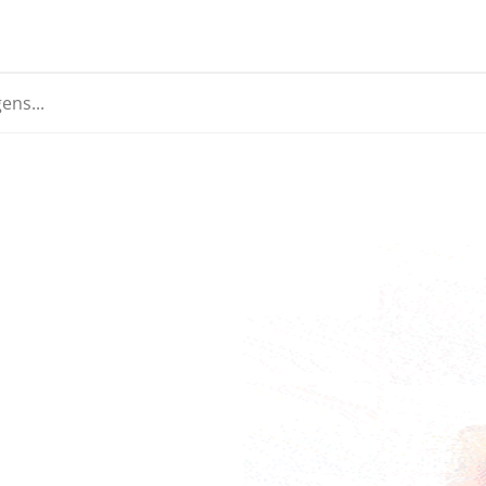
Crie sua conta
Crie sua conta agora mesmo! É grátis!