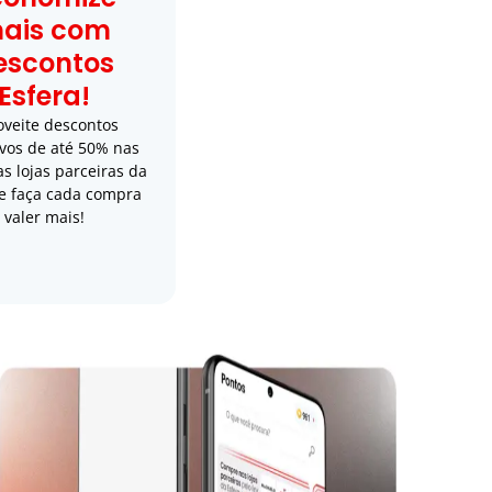
ais com
escontos
Esfera!
oveite descontos
ivos de até 50% nas
s lojas parceiras da
 e faça cada compra
valer mais!