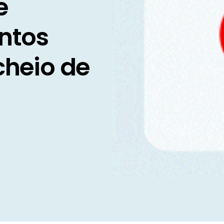
e
ontos
cheio de