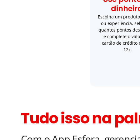
dinheir
Escolha um produto
ou experiência, se
quantos pontos des
e complete o val
cartão de crédito
12x.
Tudo isso na pa
Com o App Esfera, gerenciar