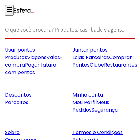
O que você procura? Produtos, cashback, viagens...
Usar pontos
Juntar pontos
Produtos
Viagens
Vales-
Lojas Parceiras
Comprar
compra
Pagar fatura
Pontos
Clube
Restaurantes
com pontos
Descontos
Minha conta
Parceiros
Meu Perfil
Meus
Pedidos
Segurança
Sobre
Termos e Condições
Quem somos
Política de