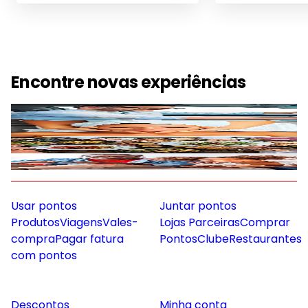
Encontre novas experiências
Mobilidade
Gastronomia
Saúde e Bem Estar
Diversão e Lazer
Usar pontos
Juntar pontos
Produtos
Viagens
Vales-
Lojas Parceiras
Comprar
compra
Pagar fatura
Pontos
Clube
Restaurantes
com pontos
Descontos
Minha conta