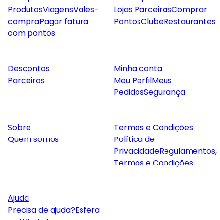
Produtos
Viagens
Vales-
Lojas Parceiras
Comprar
compra
Pagar fatura
Pontos
Clube
Restaurantes
com pontos
Descontos
Minha conta
Parceiros
Meu Perfil
Meus
Pedidos
Segurança
Sobre
Termos e Condições
Quem somos
Política de
Privacidade
Regulamentos,
Termos e Condições
Ajuda
Precisa de ajuda?
Esfera