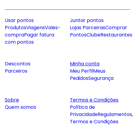
Usar pontos
Juntar pontos
Produtos
Viagens
Vales-
Lojas Parceiras
Comprar
compra
Pagar fatura
Pontos
Clube
Restaurantes
com pontos
Descontos
Minha conta
Parceiros
Meu Perfil
Meus
Pedidos
Segurança
Sobre
Termos e Condições
Quem somos
Política de
Privacidade
Regulamentos,
Termos e Condições