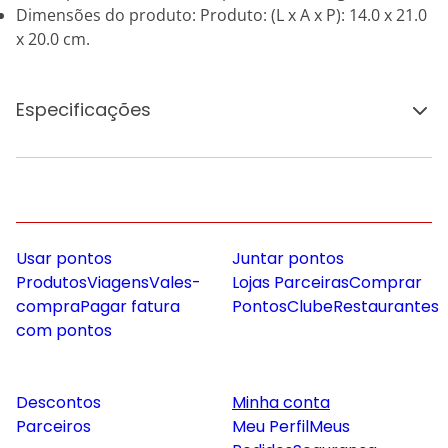
Dimensões do produto: Produto: (L x A x P): 14.0 x 21.0
x 20.0 cm.
Especificações
Usar pontos
Juntar pontos
Produtos
Viagens
Vales-
Lojas Parceiras
Comprar
compra
Pagar fatura
Pontos
Clube
Restaurantes
com pontos
Descontos
Minha conta
Parceiros
Meu Perfil
Meus