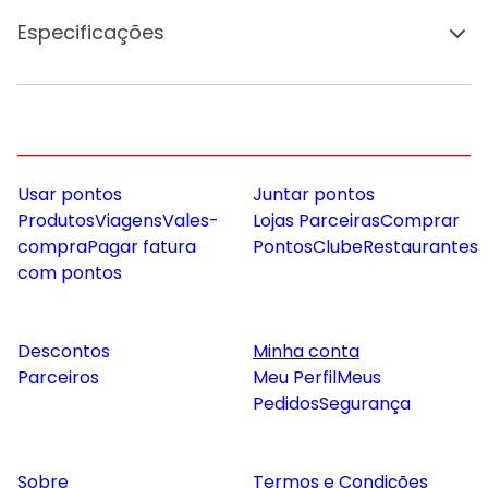
Especificações
Usar pontos
Juntar pontos
Produtos
Viagens
Vales-
Lojas Parceiras
Comprar
compra
Pagar fatura
Pontos
Clube
Restaurantes
com pontos
Descontos
Minha conta
Parceiros
Meu Perfil
Meus
Pedidos
Segurança
Sobre
Termos e Condições