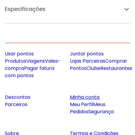
Especificações
Usar pontos
Juntar pontos
Produtos
Viagens
Vales-
Lojas Parceiras
Comprar
compra
Pagar fatura
Pontos
Clube
Restaurantes
com pontos
Descontos
Minha conta
Parceiros
Meu Perfil
Meus
Pedidos
Segurança
Sobre
Termos e Condições