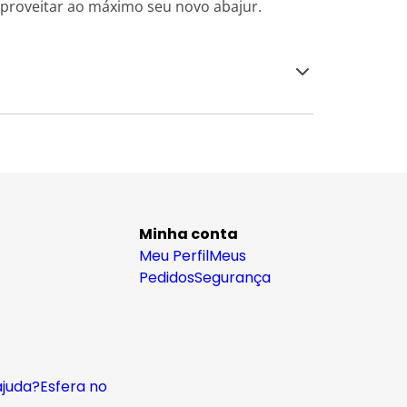
roveitar ao máximo seu novo abajur.
Minha conta
Meu Perfil
Meus
Pedidos
Segurança
ajuda?
Esfera no