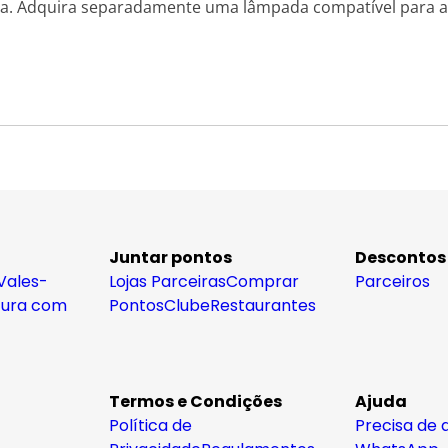
. Adquira separadamente uma lâmpada compatível para ap
Juntar pontos
Descontos
Vales-
Lojas Parceiras
Comprar
Parceiros
tura com
Pontos
Clube
Restaurantes
Termos e Condições
Ajuda
Política de
Precisa de 