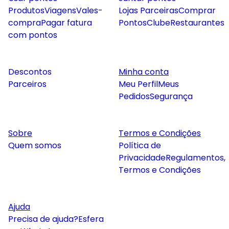
Produtos
Viagens
Vales-
Lojas Parceiras
Comprar
compra
Pagar fatura
Pontos
Clube
Restaurantes
com pontos
Descontos
Minha conta
Parceiros
Meu Perfil
Meus
Pedidos
Segurança
Sobre
Termos e Condições
Quem somos
Política de
Privacidade
Regulamentos,
Termos e Condições
Ajuda
Precisa de ajuda?
Esfera