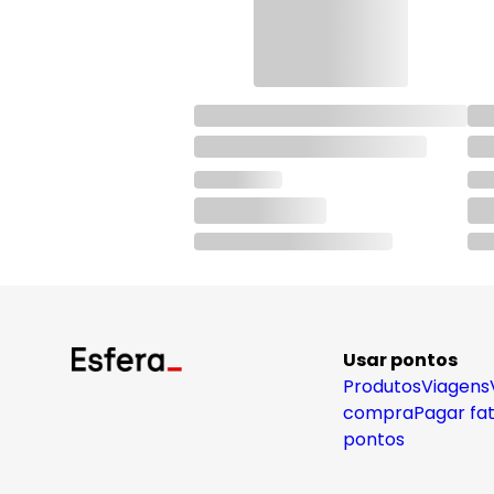
Usar pontos
Produtos
Viagens
compra
Pagar fa
pontos