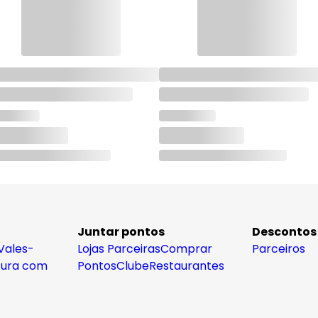
Juntar pontos
Descontos
Vales-
Lojas Parceiras
Comprar
Parceiros
tura com
Pontos
Clube
Restaurantes