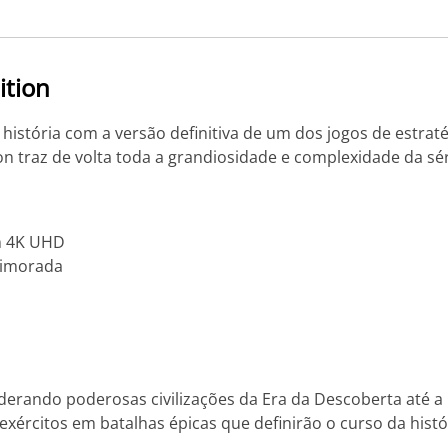
ition
istória com a versão definitiva de um dos jogos de estra
ion traz de volta toda a grandiosidade e complexidade da s
m 4K UHD
rimorada
rando poderosas civilizações da Era da Descoberta até a E
ércitos em batalhas épicas que definirão o curso da histó