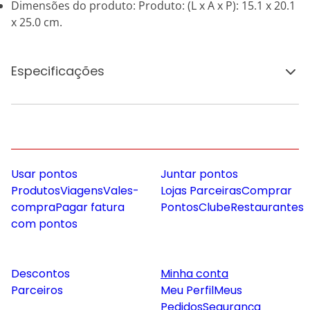
Dimensões do produto: Produto: (L x A x P): 15.1 x 20.1
x 25.0 cm.
Especificações
Usar pontos
Juntar pontos
Produtos
Viagens
Vales-
Lojas Parceiras
Comprar
compra
Pagar fatura
Pontos
Clube
Restaurantes
com pontos
Descontos
Minha conta
Parceiros
Meu Perfil
Meus
Pedidos
Segurança