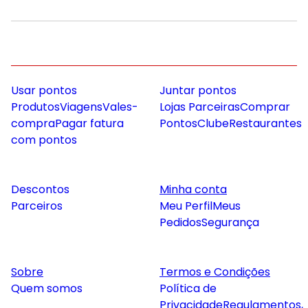
Usar pontos
Juntar pontos
Produtos
Viagens
Vales-
Lojas Parceiras
Comprar
compra
Pagar fatura
Pontos
Clube
Restaurantes
com pontos
Descontos
Minha conta
Parceiros
Meu Perfil
Meus
Pedidos
Segurança
Sobre
Termos e Condições
Quem somos
Política de
Privacidade
Regulamentos,