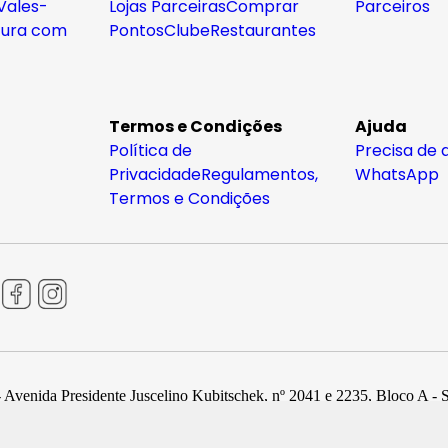
Vales-
Lojas Parceiras
Comprar
Parceiros
tura com
Pontos
Clube
Restaurantes
Termos e Condições
Ajuda
Política de
Precisa de 
Privacidade
Regulamentos,
WhatsApp
Termos e Condições
 Avenida Presidente Juscelino Kubitschek, nº 2041 e 2235, Bloco A - 