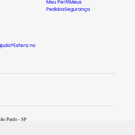
Meu Perfil
Meus
Pedidos
Segurança
ajuda?
Esfera no
São Paulo - SP