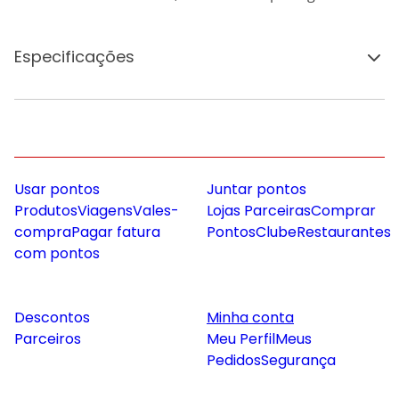
Especificações
Usar pontos
Juntar pontos
Produtos
Viagens
Vales-
Lojas Parceiras
Comprar
compra
Pagar fatura
Pontos
Clube
Restaurantes
com pontos
Descontos
Minha conta
Parceiros
Meu Perfil
Meus
Pedidos
Segurança