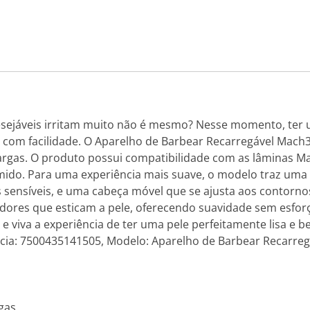
esejáveis irritam muito não é mesmo? Nesse momento, ter 
 com facilidade. O Aparelho de Barbear Recarregável Mach3 
argas. O produto possui compatibilidade com as lâminas M
ido. Para uma experiência mais suave, o modelo traz uma f
les sensíveis, e uma cabeça móvel que se ajusta aos contorn
adores que esticam a pele, oferecendo suavidade sem esforç
 e viva a experiência de ter uma pele perfeitamente lisa e 
ência: 7500435141505, Modelo: Aparelho de Barbear Recarreg
gas