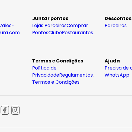
Juntar pontos
Descontos
Vales-
Lojas Parceiras
Comprar
Parceiros
tura com
Pontos
Clube
Restaurantes
Termos e Condições
Ajuda
Política de
Precisa de 
Privacidade
Regulamentos,
WhatsApp
Termos e Condições