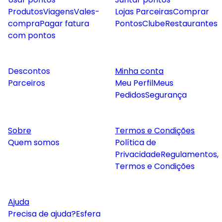
Produtos
Viagens
Vales-
Lojas Parceiras
Comprar
compra
Pagar fatura
Pontos
Clube
Restaurantes
com pontos
Descontos
Minha conta
Parceiros
Meu Perfil
Meus
Pedidos
Segurança
Sobre
Termos e Condições
Quem somos
Política de
Privacidade
Regulamentos,
Termos e Condições
Ajuda
Precisa de ajuda?
Esfera