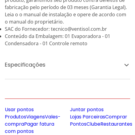
produto, garantimos seu produto contra defeitos de
fabricação pelo período de 03 meses (Garantia Legal).
Leia o o manual de instalação e opere de acordo com
o manual do proprietário.
SAC do Fornecedor: tecnico@ventisol.com.br
Conteúdo da Embalagem: 01 Evaporadora - 01
Condensadora - 01 Controle remoto
Especificações
Usar pontos
Juntar pontos
Produtos
Viagens
Vales-
Lojas Parceiras
Comprar
compra
Pagar fatura
Pontos
Clube
Restaurantes
com pontos