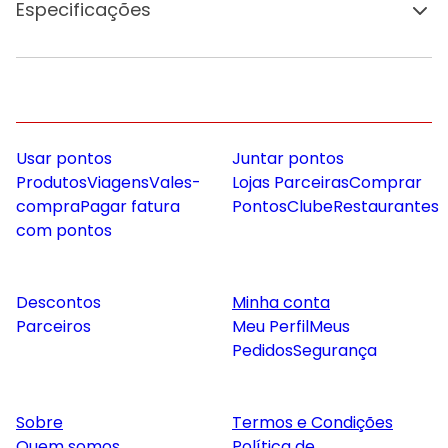
Especificações
Usar pontos
Juntar pontos
Produtos
Viagens
Vales-
Lojas Parceiras
Comprar
compra
Pagar fatura
Pontos
Clube
Restaurantes
com pontos
Descontos
Minha conta
Parceiros
Meu Perfil
Meus
Pedidos
Segurança
Sobre
Termos e Condições
Quem somos
Política de