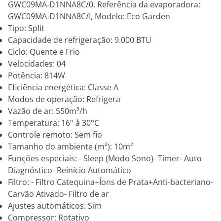
GWC09MA-D1NNA8C/0, Referência da evaporadora:
GWC09MA-D1NNA8C/I, Modelo: Eco Garden
Tipo: Split
Capacidade de refrigeração: 9.000 BTU
Ciclo: Quente e Frio
Velocidades: 04
Potência: 814W
Eficiência energética: Classe A
Modos de operação: Refrigera
Vazão de ar: 550m³/h
Temperatura: 16° à 30°C
Controle remoto: Sem fio
Tamanho do ambiente (m²): 10m²
Funções especiais: - Sleep (Modo Sono)- Timer- Auto
Diagnóstico- Reinício Automático
Filtro: - Filtro Catequina+Íons de Prata+Anti-bacteriano-
Carvão Ativado- Filtro de ar
Ajustes automáticos: Sim
Compressor: Rotativo