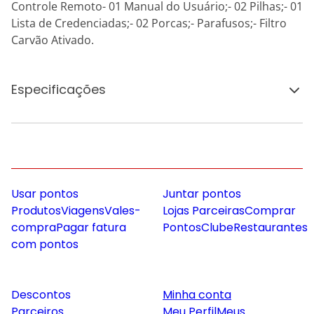
Controle Remoto- 01 Manual do Usuário;- 02 Pilhas;- 01
Lista de Credenciadas;- 02 Porcas;- Parafusos;- Filtro
Carvão Ativado.
Especificações
Usar pontos
Juntar pontos
Produtos
Viagens
Vales-
Lojas Parceiras
Comprar
compra
Pagar fatura
Pontos
Clube
Restaurantes
com pontos
Descontos
Minha conta
Parceiros
Meu Perfil
Meus