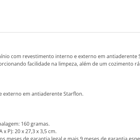
nio com revestimento interno e externo em antiaderente S
rcionando facilidade na limpeza, além de um cozimento rá
e externo em antiaderente Starflon.
alagem: 160 gramas.
 P): 20 x 27,3 x 3,5 cm.
os meses de garantia legal e mais 9 meses de garantia espec