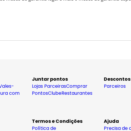
Juntar pontos
Descontos
Vales-
Lojas Parceiras
Comprar
Parceiros
tura com
Pontos
Clube
Restaurantes
Termos e Condições
Ajuda
Política de
Precisa de 