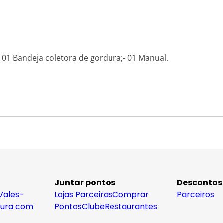
s;- 01 Bandeja coletora de gordura;- 01 Manual.
Juntar pontos
Descontos
Vales-
Lojas Parceiras
Comprar
Parceiros
tura com
Pontos
Clube
Restaurantes