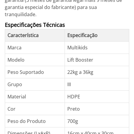
garantia (3 meses de garantia legal mais 9 meses de
garantia especial do fabricante) para sua
tranquilidade.
Especificações Técnicas
Característica
Especificação
Marca
Multikids
Modelo
Lift Booster
Peso Suportado
22kg a 36kg
Grupo
III
Material
HDPE
Cor
Preto
Peso do Produto
700g
Dimensões (LxAxP)
16cm x 40cm x 30cm