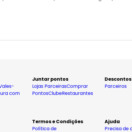
Juntar pontos
Descontos
Vales-
Lojas Parceiras
Comprar
Parceiros
tura com
Pontos
Clube
Restaurantes
Termos e Condições
Ajuda
Política de
Precisa de 