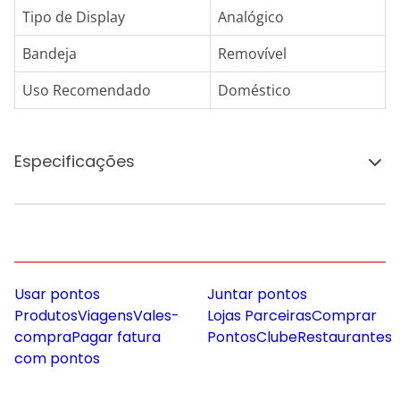
Tipo de Display
Analógico
Bandeja
Removível
Uso Recomendado
Doméstico
Especificações
Usar pontos
Juntar pontos
Produtos
Viagens
Vales-
Lojas Parceiras
Comprar
compra
Pagar fatura
Pontos
Clube
Restaurantes
com pontos