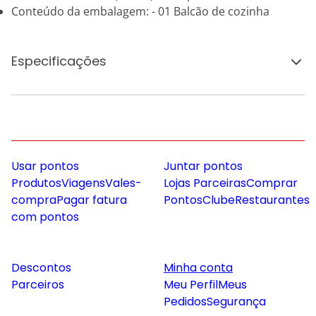
Conteúdo da embalagem: - 01 Balcão de cozinha
Especificações
Usar pontos
Juntar pontos
Produtos
Viagens
Vales-
Lojas Parceiras
Comprar
compra
Pagar fatura
Pontos
Clube
Restaurantes
com pontos
Descontos
Minha conta
Parceiros
Meu Perfil
Meus
Pedidos
Segurança