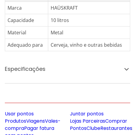
Marca
HAÜSKRAFT
Capacidade
10 litros
Material
Metal
Adequado para
Cerveja, vinho e outras bebidas
Especificações
Usar pontos
Juntar pontos
Produtos
Viagens
Vales-
Lojas Parceiras
Comprar
compra
Pagar fatura
Pontos
Clube
Restaurantes