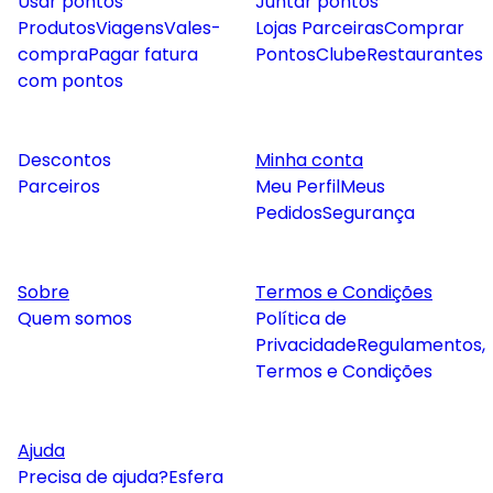
Usar pontos
Juntar pontos
Produtos
Viagens
Vales-
Lojas Parceiras
Comprar
compra
Pagar fatura
Pontos
Clube
Restaurantes
com pontos
Descontos
Minha conta
Parceiros
Meu Perfil
Meus
Pedidos
Segurança
Sobre
Termos e Condições
Quem somos
Política de
Privacidade
Regulamentos,
Termos e Condições
Ajuda
Precisa de ajuda?
Esfera