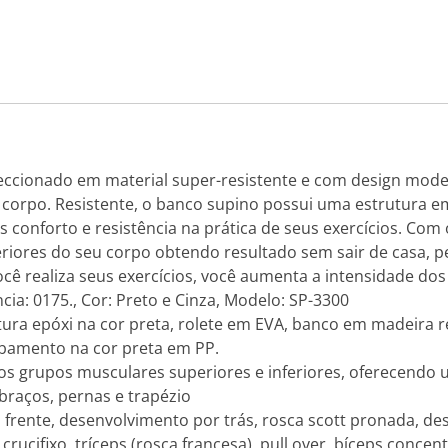
ccionado em material super-resistente e com design mode
eu corpo. Resistente, o banco supino possui uma estrutur
onforto e resistência na prática de seus exercícios. Com 
riores do seu corpo obtendo resultado sem sair de casa, p
ocê realiza seus exercícios, você aumenta a intensidade d
cia: 0175., Cor: Preto e Cinza, Modelo: SP-3300
ntura epóxi na cor preta, rolete em EVA, banco em madeir
abamento na cor preta em PP.
s grupos musculares superiores e inferiores, oferecendo u
braços, pernas e trapézio
 frente, desenvolvimento por trás, rosca scott pronada, de
, crucifixo, tríceps (rosca francesa), pull over, bíceps conc