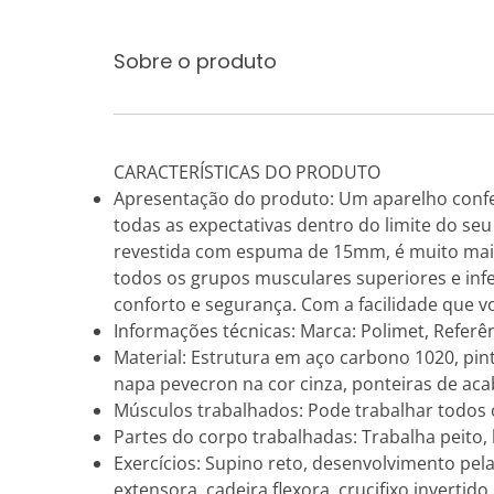
Sobre o produto
CARACTERÍSTICAS DO PRODUTO
Apresentação do produto: Um aparelho confe
todas as expectativas dentro do limite do s
revestida com espuma de 15mm, é muito mais c
todos os grupos musculares superiores e infe
conforto e segurança. Com a facilidade que v
Informações técnicas: Marca: Polimet, Referên
Material: Estrutura em aço carbono 1020, pi
napa pevecron na cor cinza, ponteiras de ac
Músculos trabalhados: Pode trabalhar todos o
Partes do corpo trabalhadas: Trabalha peito, 
Exercícios: Supino reto, desenvolvimento pela
extensora, cadeira flexora, crucifixo invertido