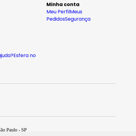
Minha conta
Meu Perfil
Meus
Pedidos
Segurança
ajuda?
Esfera no
São Paulo - SP