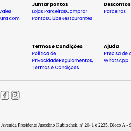
Juntar pontos
Descontos
Vales-
Lojas Parceiras
Comprar
Parceiros
tura com
Pontos
Clube
Restaurantes
Termos e Condições
Ajuda
Política de
Precisa de 
Privacidade
Regulamentos,
WhatsApp
Termos e Condições
 Avenida Presidente Juscelino Kubitschek, nº 2041 e 2235, Bloco A - 