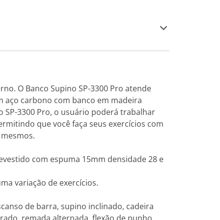
rno. O Banco Supino SP-3300 Pro atende
a em aço carbono com banco em madeira
o SP-3300 Pro, o usuário poderá trabalhar
ermitindo que você faça seus exercícios com
os mesmos.
a revestido com espuma 15mm densidade 28 e
ma variação de exercícios.
scanso de barra, supino inclinado, cadeira
entrado, remada alternada, flexão de punho,