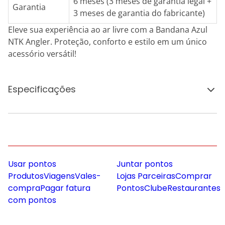
6 meses (3 meses de garantia legal +
Garantia
3 meses de garantia do fabricante)
Eleve sua experiência ao ar livre com a Bandana Azul
NTK Angler. Proteção, conforto e estilo em um único
acessório versátil!
Especificações
Usar pontos
Juntar pontos
Produtos
Viagens
Vales-
Lojas Parceiras
Comprar
compra
Pagar fatura
Pontos
Clube
Restaurantes
com pontos