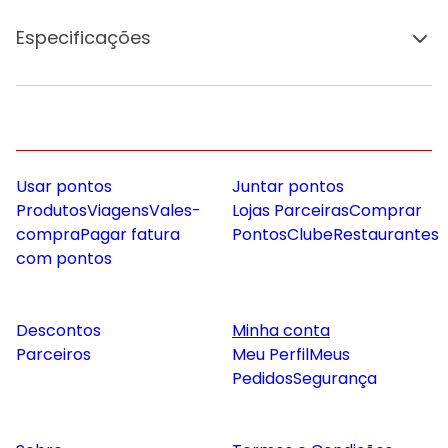
Especificações
Usar pontos
Juntar pontos
Produtos
Viagens
Vales-
Lojas Parceiras
Comprar
compra
Pagar fatura
Pontos
Clube
Restaurantes
com pontos
Descontos
Minha conta
Parceiros
Meu Perfil
Meus
Pedidos
Segurança