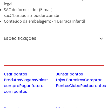
legal.
SAC do fornecedor (E-mail):
sac@baraodistribuidor.com.br
Conteúdo da embalagem: - 1 Barraca Infantil
Especificações
Usar pontos
Juntar pontos
Produtos
Viagens
Vales-
Lojas Parceiras
Comprar
compra
Pagar fatura
Pontos
Clube
Restaurantes
com pontos