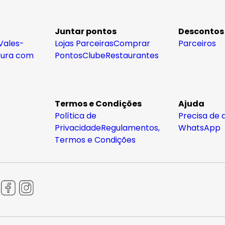
Juntar pontos
Descontos
Vales-
Lojas Parceiras
Comprar
Parceiros
tura com
Pontos
Clube
Restaurantes
Termos e Condições
Ajuda
Política de
Precisa de 
Privacidade
Regulamentos,
WhatsApp
Termos e Condições