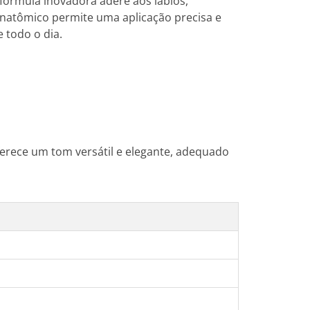
fórmula inovadora adere aos lábios,
anatômico permite uma aplicação precisa e
 todo o dia.
ferece um tom versátil e elegante, adequado