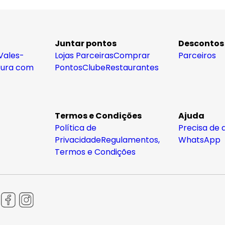
Juntar pontos
Descontos
Vales-
Lojas Parceiras
Comprar
Parceiros
tura com
Pontos
Clube
Restaurantes
Termos e Condições
Ajuda
Política de
Precisa de 
Privacidade
Regulamentos,
WhatsApp
Termos e Condições