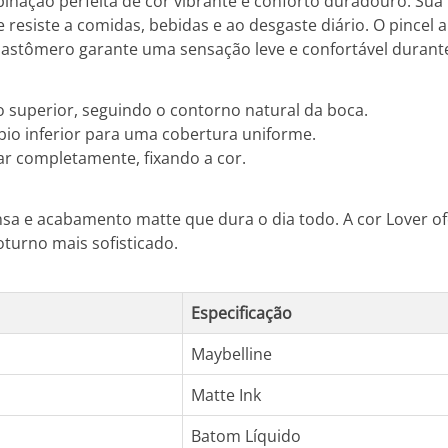
nação perfeita de cor vibrante e conforto duradouro. Sua 
esiste a comidas, bebidas e ao desgaste diário. O pincel 
lastômero garante uma sensação leve e confortável durante
 superior, seguindo o contorno natural da boca.
bio inferior para uma cobertura uniforme.
r completamente, fixando a cor.
nsa e acabamento matte que dura o dia todo. A cor Lover o
oturno mais sofisticado.
Especificação
Maybelline
Matte Ink
Batom Líquido