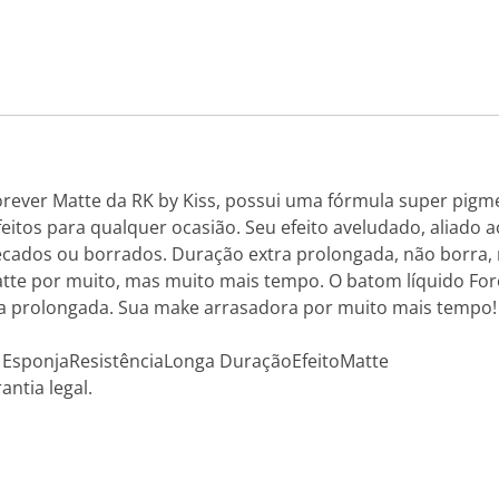
rever Matte da RK by Kiss, possui uma fórmula super pigme
feitos para qualquer ocasião. Seu efeito aveludado, aliado a
ados ou borrados. Duração extra prolongada, não borra, n
Matte por muito, mas muito mais tempo. O batom líquido For
ra prolongada. Sua make arrasadora por muito mais tempo!
u EsponjaResistênciaLonga DuraçãoEfeitoMatte
antia legal.