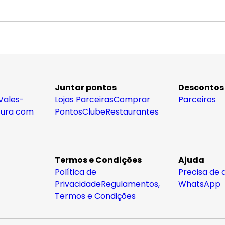
Juntar pontos
Descontos
Vales-
Lojas Parceiras
Comprar
Parceiros
tura com
Pontos
Clube
Restaurantes
Termos e Condições
Ajuda
Política de
Precisa de 
Privacidade
Regulamentos,
WhatsApp
Termos e Condições