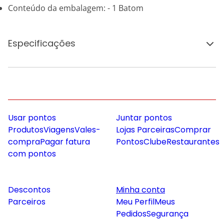
Conteúdo da embalagem: - 1 Batom
Especificações
Usar pontos
Juntar pontos
Produtos
Viagens
Vales-
Lojas Parceiras
Comprar
compra
Pagar fatura
Pontos
Clube
Restaurantes
com pontos
Descontos
Minha conta
Parceiros
Meu Perfil
Meus
Pedidos
Segurança