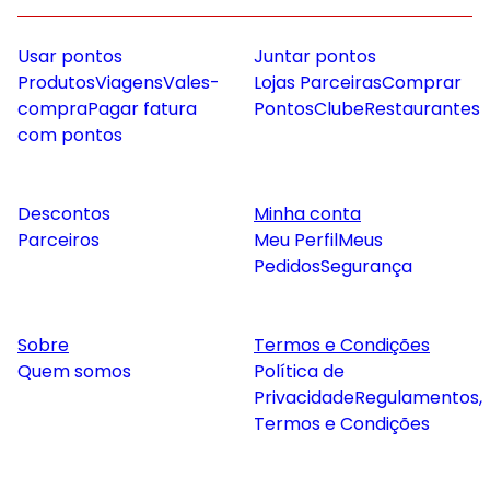
Usar pontos
Juntar pontos
Produtos
Viagens
Vales-
Lojas Parceiras
Comprar
compra
Pagar fatura
Pontos
Clube
Restaurantes
com pontos
Descontos
Minha conta
Parceiros
Meu Perfil
Meus
Pedidos
Segurança
Sobre
Termos e Condições
Quem somos
Política de
Privacidade
Regulamentos,
Termos e Condições