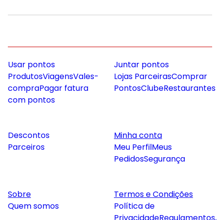
Usar pontos
Juntar pontos
Produtos
Viagens
Vales-
Lojas Parceiras
Comprar
compra
Pagar fatura
Pontos
Clube
Restaurantes
com pontos
Descontos
Minha conta
Parceiros
Meu Perfil
Meus
Pedidos
Segurança
Sobre
Termos e Condições
Quem somos
Política de
Privacidade
Regulamentos,